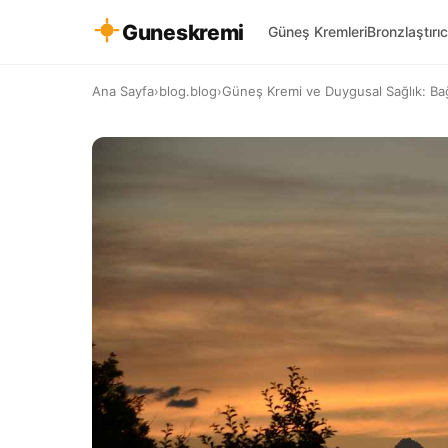
Guneskremi
Güneş Kremleri
Bronzlaştırıc
Ana Sayfa
›
blog.blog
›
Güneş Kremi ve Duygusal Sağlık: Bağl