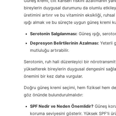
Güneş kremi, cilt kanseri riskini azaltmanın yanı 
bireylerin duygusal durumunu da olumlu etkiley
üretimini artırır ve bu vitaminin eksikliği, ruhsal
ışığı almak ve bu süreçte uygun güneş kremi kull
Serotonin Salgılanması:
Güneş ışığı, seroton
Depresyon Belirtilerinin Azalması:
Yeterli g
mutluluğu artırabilir.
Serotonin, ruh hali düzenleyici bir nörotransmit
yükselterek bireylerin duygusal dengesini sağl
önemini bir kez daha vurgular.
Doğru güneş kremi seçimi, hem fiziksel hem de 
göz önünde bulundurulmalıdır:
SPF Nedir ve Neden Önemlidir?
Güneş korum
koruma seviyesini gösterir. Yüksek SPF'li ürün