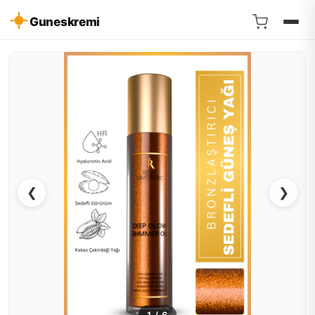
Guneskremi
❮
❯