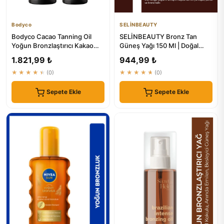
Bodyco
SELİNBEAUTY
Bodyco Cacao Tanning Oil
SELİNBEAUTY Bronz Tan
Yoğun Bronzlaştırıcı Kakao
Güneş Yağı 150 Ml | Doğal
Yağı Self Tanning Mousse ...
Bronzlaşma
1.821,99 ₺
944,99 ₺
★★★★★
(0)
★★★★★
(0)
Sepete Ekle
Sepete Ekle