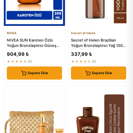
NIVEA
Secret of Helen
NIVEA SUN Karoten Özlü
Secret of Helen Brazilian
Yoğun Bronzlaştırıcı Güneş
Yoğun Bronzlaştırıcı Yağ 150
Yağ Sprey 200ml - Doğal
ml | Hızlı Emilim, Bes...
904,99 ₺
337,99 ₺
Bro...
★★★★★
(0)
★★★★★
(0)
Sepete Ekle
Sepete Ekle