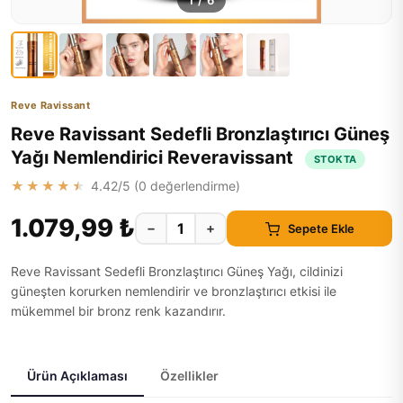
1
/
6
Reve Ravissant
Reve Ravissant Sedefli Bronzlaştırıcı Güneş
Yağı Nemlendirici Reveravissant
STOKTA
★★★★★
4.42
/5 (
0
değerlendirme)
1.079,99 ₺
−
+
Sepete Ekle
Reve Ravissant Sedefli Bronzlaştırıcı Güneş Yağı, cildinizi
güneşten korurken nemlendirir ve bronzlaştırıcı etkisi ile
mükemmel bir bronz renk kazandırır.
Ürün Açıklaması
Özellikler