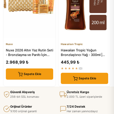
Nuxe
Hawaiian Tropic
Nuxe 2026 Altın Yaz Rutin Seti
Hawaiian Tropic Yoğun
- Bronzlaşma ve Parıltı İçin
Bronzlaştırıcı Yağ - 300ml |
Mükemmel Çözüm
Güneş Koruma ve
2.968,99 ₺
445,99 ₺
Bronzlaştırma
★★★★★
(0)
Sepete Ekle
Sepete Ekle
Güvenli Alışveriş
Ücretsiz Kargo
256-bit SSL koruması
2.000 TL üzeri siparişlerde
Orijinal Ürünler
7/24 Destek
%100 orijinal garanti
Her zaman yanınızdayız