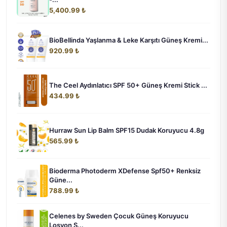
5,400.99 ₺
BioBellinda Yaşlanma & Leke Karşıtı Güneş Kremi...
920.99 ₺
The Ceel Aydınlatıcı SPF 50+ Güneş Kremi Stick ...
434.99 ₺
Hurraw Sun Lip Balm SPF15 Dudak Koruyucu 4.8g
565.99 ₺
Bioderma Photoderm XDefense Spf50+ Renksiz
Güne...
788.99 ₺
Celenes by Sweden Çocuk Güneş Koruyucu
Losyon S...