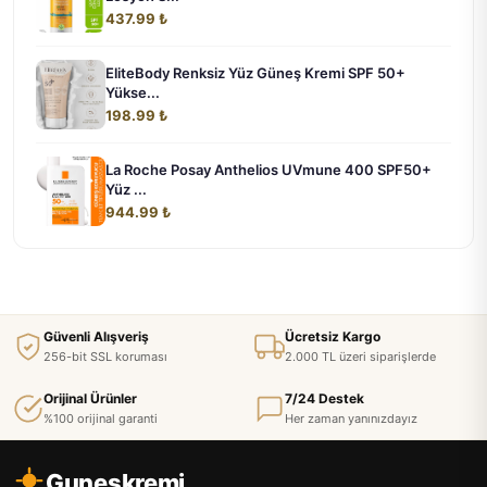
437.99 ₺
EliteBody Renksiz Yüz Güneş Kremi SPF 50+
Yükse...
198.99 ₺
La Roche Posay Anthelios UVmune 400 SPF50+
Yüz ...
944.99 ₺
Güvenli Alışveriş
Ücretsiz Kargo
256-bit SSL koruması
2.000 TL üzeri siparişlerde
Orijinal Ürünler
7/24 Destek
%100 orijinal garanti
Her zaman yanınızdayız
Guneskremi