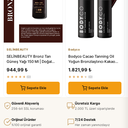
SELİNBEAUTY
Bodyco
SELİNBEAUTY Bronz Tan
Bodyco Cacao Tanning Oil
Güneş Yağı 150 Ml | Doğal
Yoğun Bronzlaştırıcı Kakao
Bronzlaşma
Yağı Self Tanning Mousse ...
944,99 ₺
1.821,99 ₺
★★★★★
(0)
★★★★★
(0)
Sepete Ekle
Sepete Ekle
Güvenli Alışveriş
Ücretsiz Kargo
256-bit SSL koruması
2.000 TL üzeri siparişlerde
Orijinal Ürünler
7/24 Destek
%100 orijinal garanti
Her zaman yanınızdayız