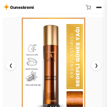
Guneskremi
❮
❯