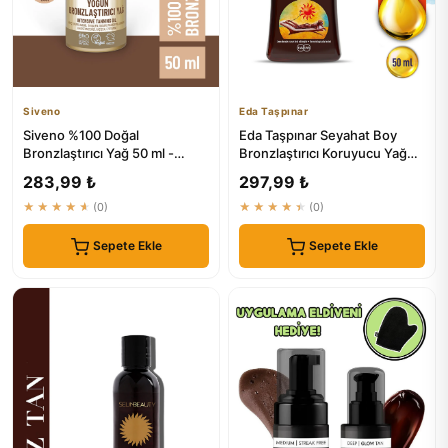
Siveno
Eda Taşpınar
Siveno %100 Doğal
Eda Taşpınar Seyahat Boy
Bronzlaştırıcı Yağ 50 ml -
Bronzlaştırıcı Koruyucu Yağ
Organik Avokado Yağı
SPF 15 - 50 ml
283,99 ₺
297,99 ₺
★★★★★
(0)
★★★★★
(0)
Sepete Ekle
Sepete Ekle