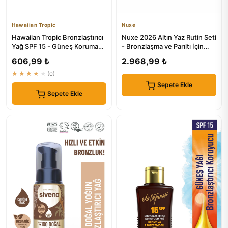
Hawaiian Tropic
Nuxe
Hawaiian Tropic Bronzlaştırıcı
Nuxe 2026 Altın Yaz Rutin Seti
Yağ SPF 15 - Güneş Koruma
- Bronzlaşma ve Parıltı İçin
ve Bronzlaşma İçin I...
Mükemmel Çözüm
606,99 ₺
2.968,99 ₺
★★★★★
(0)
Sepete Ekle
Sepete Ekle