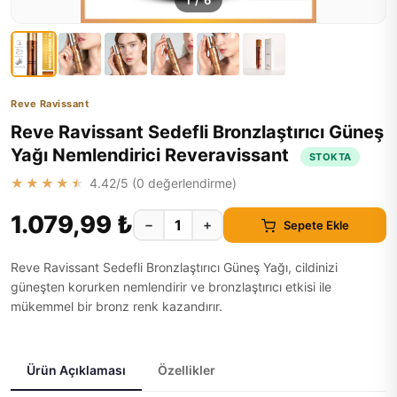
1
/
6
Reve Ravissant
Reve Ravissant Sedefli Bronzlaştırıcı Güneş
Yağı Nemlendirici Reveravissant
STOKTA
★★★★★
4.42
/5 (
0
değerlendirme)
1.079,99 ₺
−
+
Sepete Ekle
Reve Ravissant Sedefli Bronzlaştırıcı Güneş Yağı, cildinizi
güneşten korurken nemlendirir ve bronzlaştırıcı etkisi ile
mükemmel bir bronz renk kazandırır.
Ürün Açıklaması
Özellikler