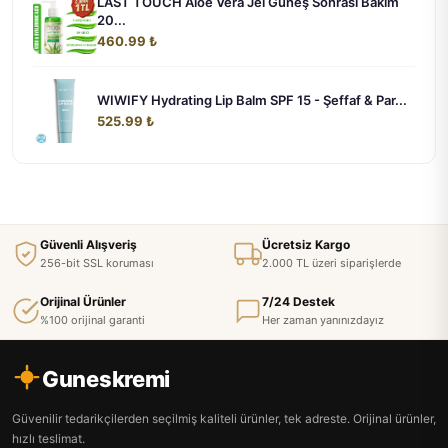
LAST TOUCH Aloe Vera Jel Güneş Sonrası Bakım
20...
460.99 ₺
WIWIFY Hydrating Lip Balm SPF 15 - Şeffaf & Par...
525.99 ₺
Güvenli Alışveriş
Ücretsiz Kargo
256-bit SSL koruması
2.000 TL üzeri siparişlerde
Orijinal Ürünler
7/24 Destek
%100 orijinal garanti
Her zaman yanınızdayız
Guneskremi
Güvenilir tedarikçilerden seçilmiş kaliteli ürünler, tek adreste. Orijinal ürünler,
hızlı teslimat.