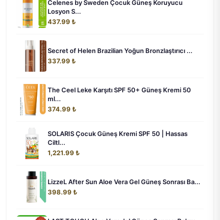
Celenes by Sweden Çocuk Güneş Koruyucu
Losyon S...
437.99 ₺
Secret of Helen Brazilian Yoğun Bronzlaştırıcı ...
337.99 ₺
The Ceel Leke Karşıtı SPF 50+ Güneş Kremi 50
ml...
374.99 ₺
SOLARIS Çocuk Güneş Kremi SPF 50 | Hassas
Ciltl...
1,221.99 ₺
LizzeL After Sun Aloe Vera Gel Güneş Sonrası Ba...
398.99 ₺