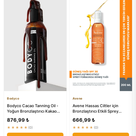
Bodyco
Avene
Bodyco Cacao Tanning Oil -
Avene Hassas Ciltler için
Yoğun Bronzlaştırıcı Kakao
Bronzlaştırıcı Etkili Sprey
Yağı | Doğal Bronzlaşma
Güneş Yağı SPF30 200 ml
876,99 ₺
666,99 ₺
★★★★★
(0)
★★★★★
(0)