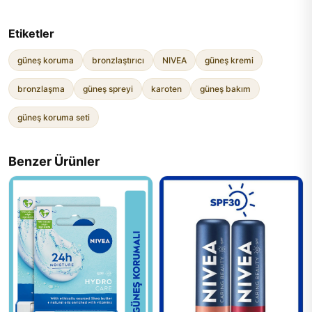
Etiketler
güneş koruma
bronzlaştırıcı
NIVEA
güneş kremi
bronzlaşma
güneş spreyi
karoten
güneş bakım
güneş koruma seti
Benzer Ürünler