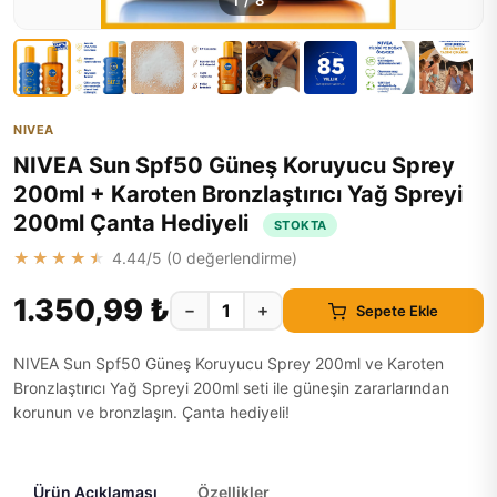
1
/
8
NIVEA
NIVEA Sun Spf50 Güneş Koruyucu Sprey
200ml + Karoten Bronzlaştırıcı Yağ Spreyi
200ml Çanta Hediyeli
STOKTA
★★★★★
4.44
/5 (
0
değerlendirme)
1.350,99 ₺
−
+
Sepete Ekle
NIVEA Sun Spf50 Güneş Koruyucu Sprey 200ml ve Karoten
Bronzlaştırıcı Yağ Spreyi 200ml seti ile güneşin zararlarından
korunun ve bronzlaşın. Çanta hediyeli!
Ürün Açıklaması
Özellikler