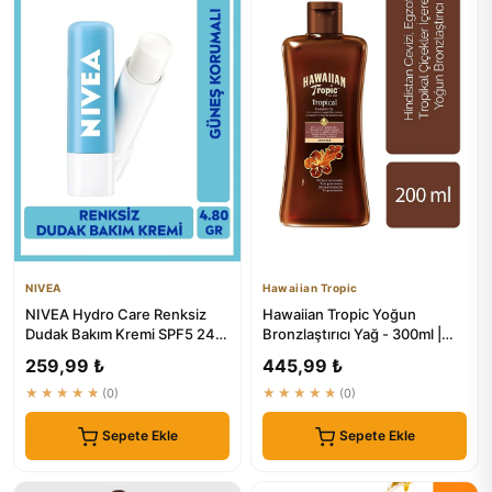
NIVEA
Hawaiian Tropic
NIVEA Hydro Care Renksiz
Hawaiian Tropic Yoğun
Dudak Bakım Kremi SPF5 24
Bronzlaştırıcı Yağ - 300ml |
Saat Nemlendirici
Güneş Koruma ve
259,99 ₺
445,99 ₺
Bronzlaştırma
★★★★★
(0)
★★★★★
(0)
Sepete Ekle
Sepete Ekle