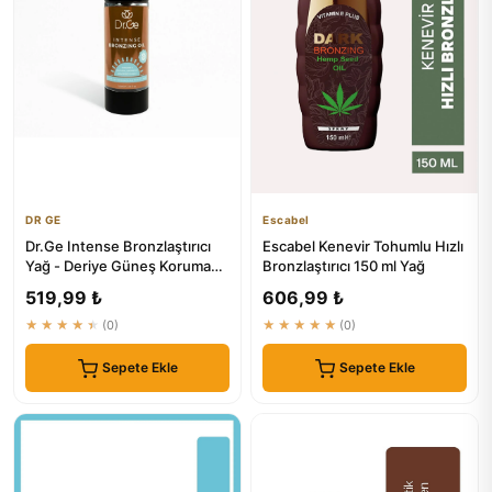
DR GE
Escabel
Dr.Ge Intense Bronzlaştırıcı
Escabel Kenevir Tohumlu Hızlı
Yağ - Deriye Güneş Koruma
Bronzlaştırıcı 150 ml Yağ
ve Bronz Veren Yağ
519,99 ₺
606,99 ₺
★★★★★
(0)
★★★★★
(0)
Sepete Ekle
Sepete Ekle