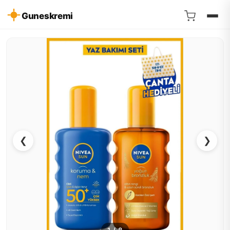
Guneskremi
❮
❯