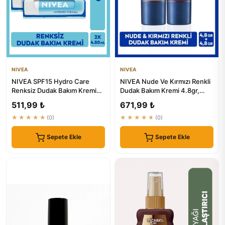
NIVEA
NIVEA
NIVEA SPF15 Hydro Care
NIVEA Nude Ve Kırmızı Renkli
Renksiz Dudak Bakım Kremi
Dudak Bakım Kremi 4.8gr,
4.8gr, Güneş Koruyucu, X2
SPF30, Allık Etkisi
511,99 ₺
671,99 ₺
Adet
★★★★★
(0)
★★★★★
(0)
Sepete Ekle
Sepete Ekle