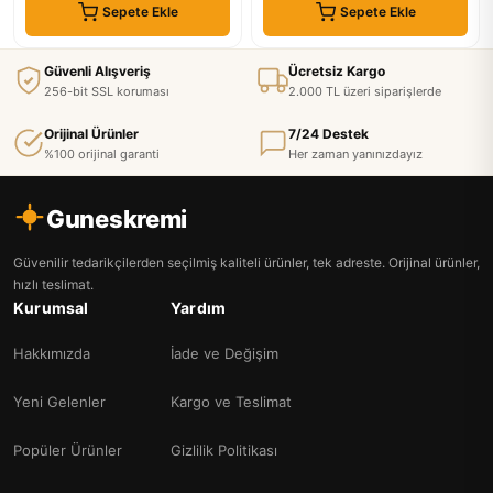
Sepete Ekle
Sepete Ekle
Güvenli Alışveriş
Ücretsiz Kargo
256-bit SSL koruması
2.000 TL üzeri siparişlerde
Orijinal Ürünler
7/24 Destek
%100 orijinal garanti
Her zaman yanınızdayız
Guneskremi
Güvenilir tedarikçilerden seçilmiş kaliteli ürünler, tek adreste. Orijinal ürünler,
hızlı teslimat.
Kurumsal
Yardım
Hakkımızda
İade ve Değişim
Yeni Gelenler
Kargo ve Teslimat
Popüler Ürünler
Gizlilik Politikası