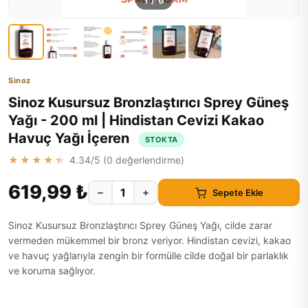
1
/
6
Sinoz
Sinoz Kusursuz Bronzlaştırıcı Sprey Güneş
Yağı - 200 ml | Hindistan Cevizi Kakao
Havuç Yağı İçeren
STOKTA
★★★★★
4.34
/5 (
0
değerlendirme)
619,99 ₺
−
+
Sepete Ekle
Sinoz Kusursuz Bronzlaştırıcı Sprey Güneş Yağı, cilde zarar
vermeden mükemmel bir bronz veriyor. Hindistan cevizi, kakao
ve havuç yağlarıyla zengin bir formülle cilde doğal bir parlaklık
ve koruma sağlıyor.