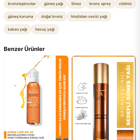
bronzlaştırıcılar
güneş yağı
Sinoz
bronz sprey
cildiniz
güneş koruma
doğal bronz
hindistan cevizi yağı
kakao yağı
havuç yağı
Benzer Ürünler