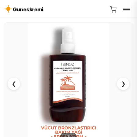
Guneskremi
❮
❯