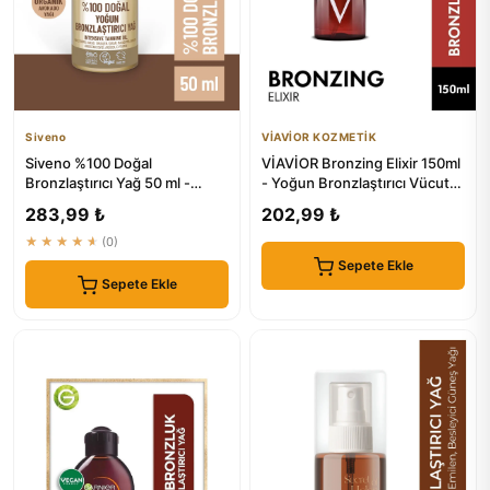
Siveno
VİAVİOR KOZMETİK
Siveno %100 Doğal
VİAVİOR Bronzing Elixir 150ml
Bronzlaştırıcı Yağ 50 ml -
- Yoğun Bronzlaştırıcı Vücut
Organik Avokado Yağı
Yağı Vegan
283,99 ₺
202,99 ₺
★★★★★
(0)
Sepete Ekle
Sepete Ekle