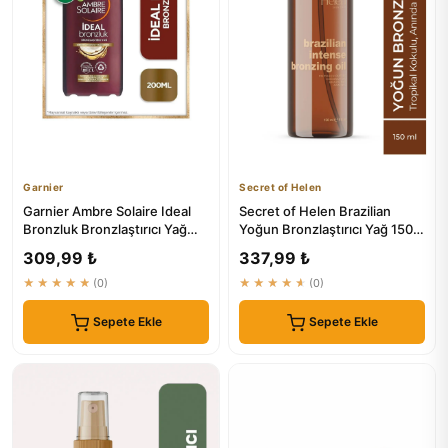
Garnier
Secret of Helen
Garnier Ambre Solaire Ideal
Secret of Helen Brazilian
Bronzluk Bronzlaştırıcı Yağ
Yoğun Bronzlaştırıcı Yağ 150
200Ml | Güneş Koruma
ml | Hızlı Emilim, Bes...
309,99 ₺
337,99 ₺
★★★★★
(0)
★★★★★
(0)
Sepete Ekle
Sepete Ekle