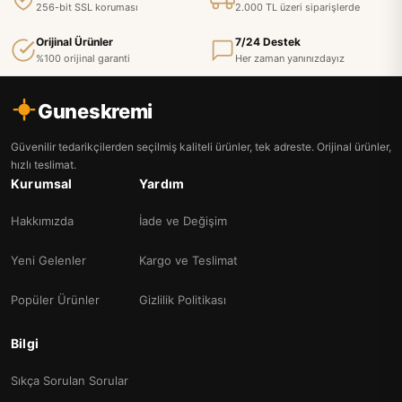
256-bit SSL koruması
2.000 TL üzeri siparişlerde
Orijinal Ürünler
7/24 Destek
%100 orijinal garanti
Her zaman yanınızdayız
Guneskremi
Güvenilir tedarikçilerden seçilmiş kaliteli ürünler, tek adreste. Orijinal ürünler,
hızlı teslimat.
Kurumsal
Yardım
Hakkımızda
İade ve Değişim
Yeni Gelenler
Kargo ve Teslimat
Popüler Ürünler
Gizlilik Politikası
Bilgi
Sıkça Sorulan Sorular