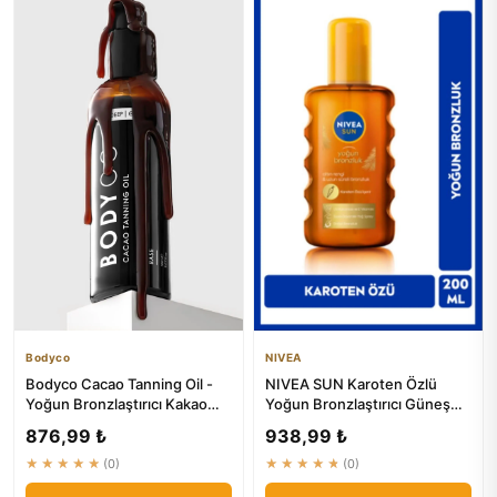
Bodyco
NIVEA
Bodyco Cacao Tanning Oil -
NIVEA SUN Karoten Özlü
Yoğun Bronzlaştırıcı Kakao
Yoğun Bronzlaştırıcı Güneş
Yağı | Doğal Bronzlaşma
Yağ Sprey 200ml - Doğal
876,99 ₺
938,99 ₺
Bro...
★★★★★
(0)
★★★★★
(0)