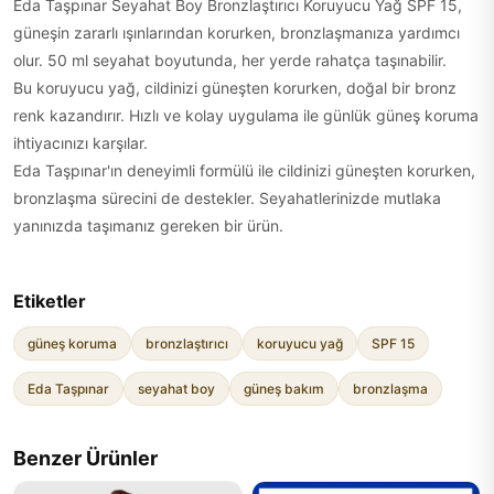
Eda Taşpınar Seyahat Boy Bronzlaştırıcı Koruyucu Yağ SPF 15,
güneşin zararlı ışınlarından korurken, bronzlaşmanıza yardımcı
olur. 50 ml seyahat boyutunda, her yerde rahatça taşınabilir.
Bu koruyucu yağ, cildinizi güneşten korurken, doğal bir bronz
renk kazandırır. Hızlı ve kolay uygulama ile günlük güneş koruma
ihtiyacınızı karşılar.
Eda Taşpınar'ın deneyimli formülü ile cildinizi güneşten korurken,
bronzlaşma sürecini de destekler. Seyahatlerinizde mutlaka
yanınızda taşımanız gereken bir ürün.
Etiketler
güneş koruma
bronzlaştırıcı
koruyucu yağ
SPF 15
Eda Taşpınar
seyahat boy
güneş bakım
bronzlaşma
Benzer Ürünler