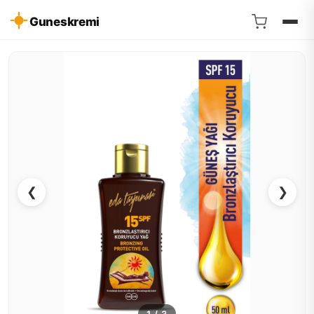
Guneskremi
❮
❯