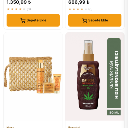
1.350,99 ₺
606,99 ₺
Sprey...
★★★★★
(0)
★★★★★
(0)
Sepete Ekle
Sepete Ekle
Nuxe
Escabel