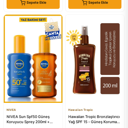
Sepete Ekle
Sepete Ekle
NIVEA
Hawaiian Tropic
NIVEA Sun Spf50 Güneş
Hawaiian Tropic Bronzlaştırıcı
Koruyucu Sprey 200ml +
Yağ SPF 15 - Güneş Koruma
Karoten Bronzlaştırıcı Yağ
ve Bronzlaşma İçin I...