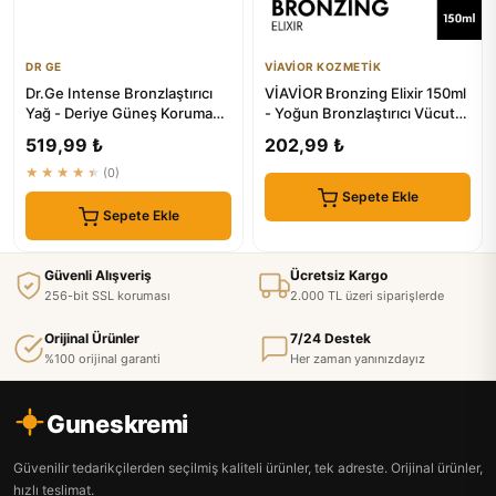
DR GE
VİAVİOR KOZMETİK
Dr.Ge Intense Bronzlaştırıcı
VİAVİOR Bronzing Elixir 150ml
Yağ - Deriye Güneş Koruma
- Yoğun Bronzlaştırıcı Vücut
ve Bronz Veren Yağ
Yağı Vegan
519,99 ₺
202,99 ₺
★★★★★
(0)
Sepete Ekle
Sepete Ekle
Güvenli Alışveriş
Ücretsiz Kargo
256-bit SSL koruması
2.000 TL üzeri siparişlerde
Orijinal Ürünler
7/24 Destek
%100 orijinal garanti
Her zaman yanınızdayız
Guneskremi
Güvenilir tedarikçilerden seçilmiş kaliteli ürünler, tek adreste. Orijinal ürünler,
hızlı teslimat.