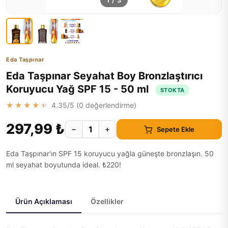
1
/
3
Eda Taşpınar
Eda Taşpınar Seyahat Boy Bronzlaştırıcı
Koruyucu Yağ SPF 15 - 50 ml
STOKTA
★★★★★
4.35
/5 (
0
değerlendirme)
297,99 ₺
−
+
Sepete Ekle
Eda Taşpınar'ın SPF 15 koruyucu yağla güneşte bronzlaşın. 50
ml seyahat boyutunda ideal. ₺220!
Ürün Açıklaması
Özellikler