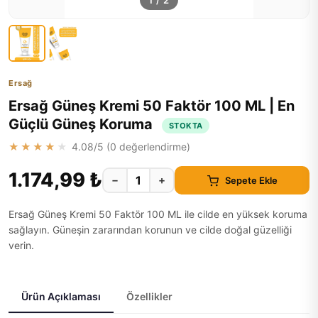
1
/
2
Ersağ
Ersağ Güneş Kremi 50 Faktör 100 ML | En
Güçlü Güneş Koruma
STOKTA
★★★★★
4.08
/5 (
0
değerlendirme)
1.174,99 ₺
−
+
Sepete Ekle
Ersağ Güneş Kremi 50 Faktör 100 ML ile cilde en yüksek koruma
sağlayın. Güneşin zararından korunun ve cilde doğal güzelliği
verin.
Ürün Açıklaması
Özellikler