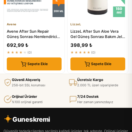
Avene
LizzeL
Avene After Sun Repair
LizzeL After Sun Aloe Vera
Güneş Sonrası Nemlendirici
Gel Güneş Sonrası Bakım Jel -
Losyon 200 ml
₺640
692,99 ₺
398,99 ₺
★★★★★
(0)
★★★★★
(0)
Sepete Ekle
Sepete Ekle
Güvenli Alışveriş
Ücretsiz Kargo
256-bit SSL koruması
2.000 TL üzeri siparişlerde
Orijinal Ürünler
7/24 Destek
%100 orijinal garanti
Her zaman yanınızdayız
Guneskremi
Güvenilir tedarikçilerden seçilmiş kaliteli ürünler, tek adreste. Orijinal ürünler,