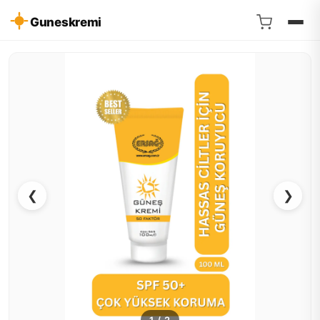
Guneskremi
❮
❯