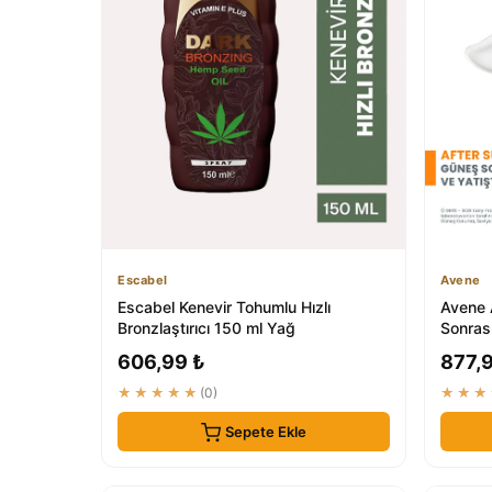
Escabel
Avene
Escabel Kenevir Tohumlu Hızlı
Avene 
Bronzlaştırıcı 150 ml Yağ
Sonras
606,99 ₺
877,
★★★★★
(0)
★★★
Sepete Ekle