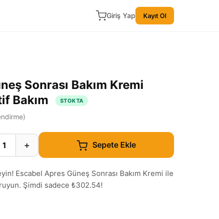
Giriş Yap
Kayıt Ol
üneş Sonrası Bakım Kremi
tif Bakım
STOKTA
ndirme)
+
Sepete Ekle
leyin! Escabel Apres Güneş Sonrası Bakım Kremi ile
 koruyun. Şimdi sadece ₺302.54!