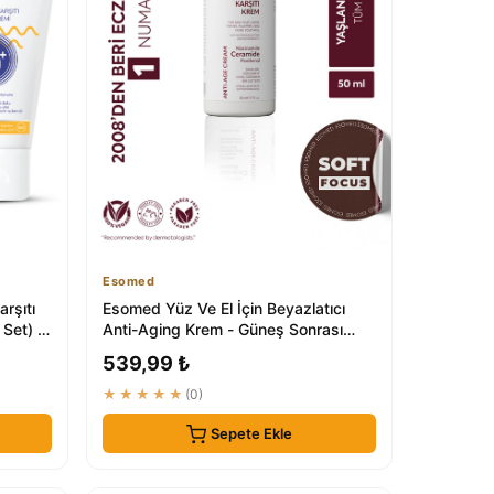
Esomed
rşıtı
Esomed Yüz Ve El İçin Beyazlatıcı
 Set) |
Anti-Aging Krem - Güneş Sonrası
Bakım
539,99 ₺
★★★★★
(0)
Sepete Ekle