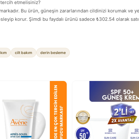
ercih etmelisiniz?
rkadır. Bu ürün, güneşin zararlarından cildinizi korumak ve yeni
esleyip korur. Şimdi bu faydalı ürünü sadece ₺302.54 olarak satın 
akım
cilt bakım
derin besleme