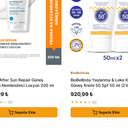
BioBellinda
After Sun Repair Güneş
BioBellinda Yaşlanma & Leke Ka
ı Nemlendirici Losyon 200 ml
Güneş Kremi 50 Spf 50 ml (2'li
Gün...
99 ₺
920,99 ₺
★★
(0)
★★★★★
(0)
Sepete Ekle
Sepete Ekle