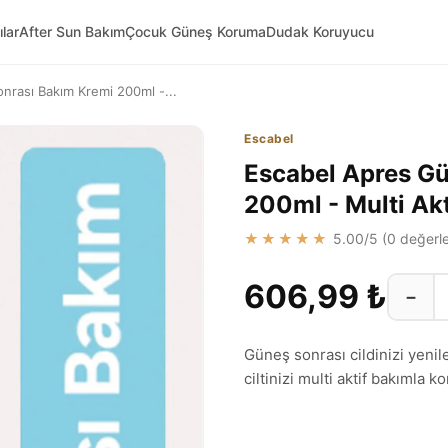
ılar
After Sun Bakım
Çocuk Güneş Koruma
Dudak Koruyucu
nrası Bakım Kremi 200ml -...
Escabel
Escabel Apres G
200ml - Multi Ak
★★★★★
5.00
/5 (
0
değerle
606,99 ₺
−
Güneş sonrası cildinizi yeni
ciltinizi multi aktif bakımla