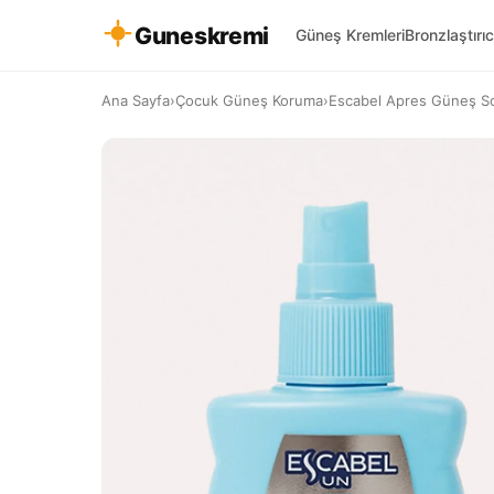
Guneskremi
Güneş Kremleri
Bronzlaştırıc
Ana Sayfa
›
Çocuk Güneş Koruma
›
Escabel Apres Güneş So