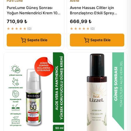
Pure Lume
Avene
PureLume Güneş Sonrası
Avene Hassas Ciltler için
Yoğun Nemlendirici Krem 100
Bronzlaştırıcı Etkili Sprey
ML | Güneş Bakım Ürünleri
Güneş Yağı SPF30 200 ml
710,99 ₺
666,99 ₺
★★★★★
(0)
★★★★★
(0)
Sepete Ekle
Sepete Ekle