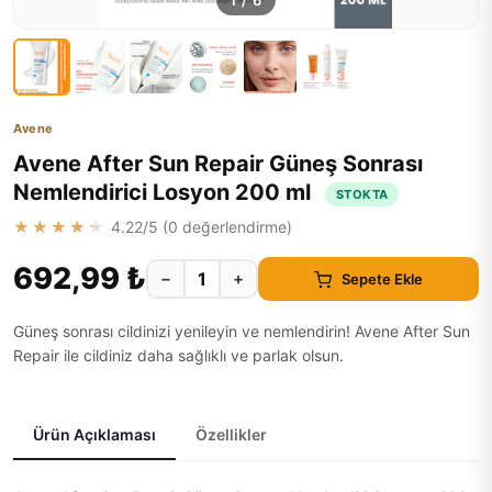
1
/
6
Avene
Avene After Sun Repair Güneş Sonrası
Nemlendirici Losyon 200 ml
STOKTA
★★★★★
4.22
/5 (
0
değerlendirme)
692,99 ₺
−
+
Sepete Ekle
Güneş sonrası cildinizi yenileyin ve nemlendirin! Avene After Sun
Repair ile cildiniz daha sağlıklı ve parlak olsun.
Ürün Açıklaması
Özellikler