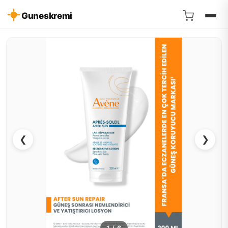
Guneskremi
❮
❯