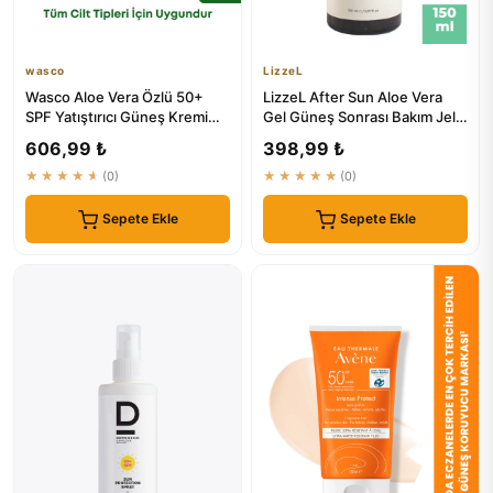
wasco
LizzeL
Wasco Aloe Vera Özlü 50+
LizzeL After Sun Aloe Vera
SPF Yatıştırıcı Güneş Kremi
Gel Güneş Sonrası Bakım Jel -
50ml
₺640
606,99 ₺
398,99 ₺
★★★★★
(0)
★★★★★
(0)
Sepete Ekle
Sepete Ekle