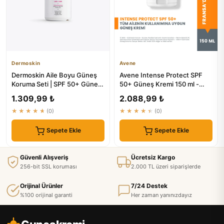
Dermoskin
Avene
Dermoskin Aile Boyu Güneş
Avene Intense Protect SPF
Koruma Seti | SPF 50+ Güneş
50+ Güneş Kremi 150 ml -
Sprey & After Sun Krem
Bebek, Çocuk ve Yetişkinle...
1.309,99 ₺
2.088,99 ₺
★★★★★
(0)
★★★★★
(0)
Sepete Ekle
Sepete Ekle
Güvenli Alışveriş
Ücretsiz Kargo
256-bit SSL koruması
2.000 TL üzeri siparişlerde
Orijinal Ürünler
7/24 Destek
%100 orijinal garanti
Her zaman yanınızdayız