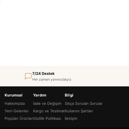
7/24 Destek
Her zaman yanınızdayız
Kurumsal
Yardım
Bilgi
Hakkımızda
İade ve Değişim
Sıkça Sorulan Sorular
Yeni Gelenler
Kargo ve Teslimat
Kullanım Şartları
Popüler Ürünler
Gizlilik Politikası
İletişim