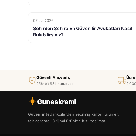
07 Jul 2026
Şehirden Şehire En Güvenilir Avukatları Nasıl
Bulabilirsiniz?
Güvenli Alışveriş
Ücre
256-bit SSL koruması
2.000
Guneskremi
Güvenilir tedarikçilerden seçilmiş kaliteli ürünler,
tek adreste. Orijinal ürünler, hızlı teslimat.