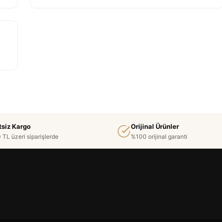
tsiz Kargo
Orijinal Ürünler
 TL üzeri siparişlerde
%100 orijinal garanti