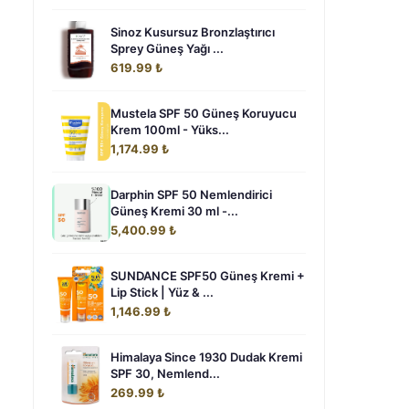
Sinoz Kusursuz Bronzlaştırıcı
Sprey Güneş Yağı ...
619.99 ₺
Mustela SPF 50 Güneş Koruyucu
Krem 100ml - Yüks...
1,174.99 ₺
Darphin SPF 50 Nemlendirici
Güneş Kremi 30 ml -...
5,400.99 ₺
SUNDANCE SPF50 Güneş Kremi +
Lip Stick | Yüz & ...
1,146.99 ₺
Himalaya Since 1930 Dudak Kremi
SPF 30, Nemlend...
269.99 ₺