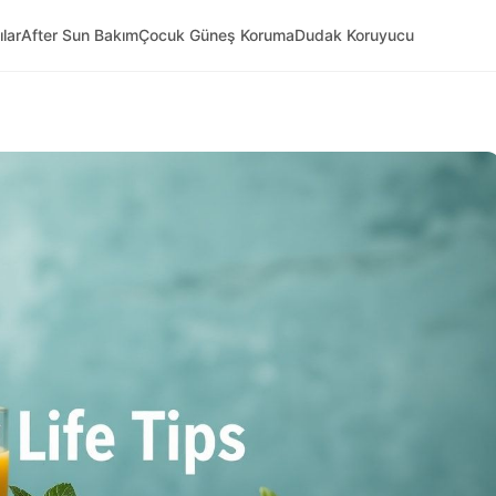
ılar
After Sun Bakım
Çocuk Güneş Koruma
Dudak Koruyucu