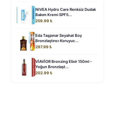
NIVEA Hydro Care Renksiz Dudak
Bakım Kremi SPF5...
259.99 ₺
Eda Taşpınar Seyahat Boy
Bronzlaştırıcı Koruyuc...
297.99 ₺
VİAVİOR Bronzing Elixir 150ml -
Yoğun Bronzlaşt...
202.99 ₺