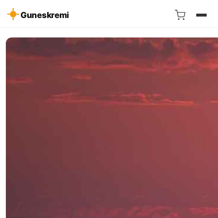
Guneskremi