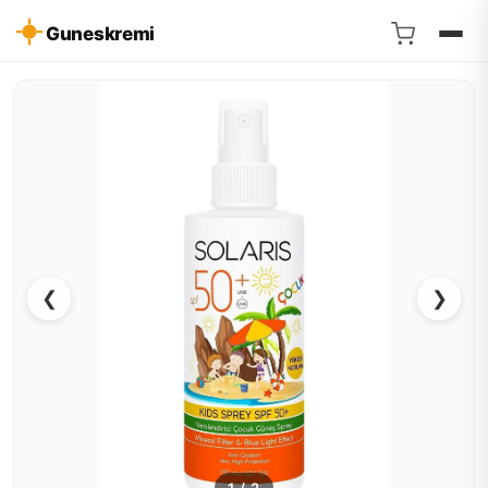
Guneskremi
❮
❯