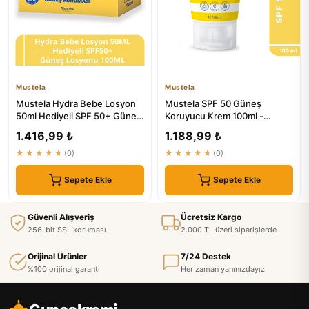
Mustela
Mustela
Mustela Hydra Bebe Losyon
Mustela SPF 50 Güneş
50ml Hediyeli SPF 50+ Güneş
Koruyucu Krem 100ml -
Koruyucu 100ml
Yüksek Koruma, Suya
1.416,99 ₺
1.188,99 ₺
Dayanıklı, Tüm...
★★★★★
(0)
★★★★★
(0)
Sepete Ekle
Sepete Ekle
Güvenli Alışveriş
Ücretsiz Kargo
256-bit SSL koruması
2.000 TL üzeri siparişlerde
Orijinal Ürünler
7/24 Destek
%100 orijinal garanti
Her zaman yanınızdayız