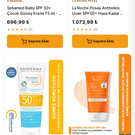
Sebamed
La Roche Posay
Sebamed Baby SPF 50+
La Roche Posay Anthelios
Çocuk Güneş Kremi 75 ml - E
Uvair SPF50+ Hava Kadar
Vitamini ve Çok Yönlü Koruma
Hafif Yüz Güneş Kremi 40ML
696,99 ₺
1.073,99 ₺
★★★★★
(0)
★★★★★
(0)
Sepete Ekle
Sepete Ekle