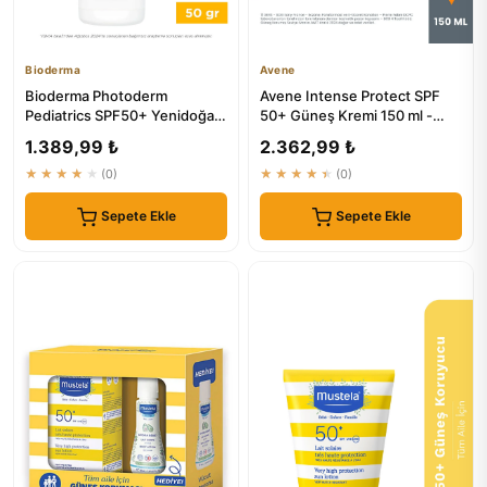
Bioderma
Avene
Bioderma Photoderm
Avene Intense Protect SPF
Pediatrics SPF50+ Yenidoğan
50+ Güneş Kremi 150 ml -
Bebek Güneş Kremi 50gr
Bebek, Çocuk ve Yetişkinle...
1.389,99 ₺
2.362,99 ₺
★★★★★
(0)
★★★★★
(0)
Sepete Ekle
Sepete Ekle