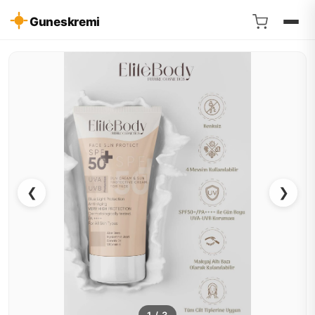
Guneskremi
❮
❯