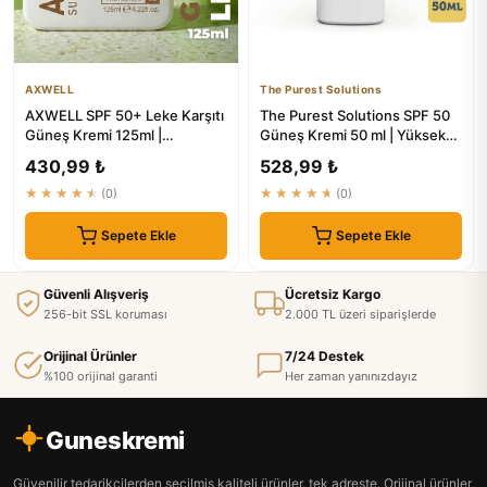
AXWELL
The Purest Solutions
AXWELL SPF 50+ Leke Karşıtı
The Purest Solutions SPF 50
Güneş Kremi 125ml |
Güneş Kremi 50 ml | Yüksek
Nemlendirici & Yüksek Koruma
Koruma
430,99 ₺
528,99 ₺
★★★★★
(0)
★★★★★
(0)
Sepete Ekle
Sepete Ekle
Güvenli Alışveriş
Ücretsiz Kargo
256-bit SSL koruması
2.000 TL üzeri siparişlerde
Orijinal Ürünler
7/24 Destek
%100 orijinal garanti
Her zaman yanınızdayız
Guneskremi
Güvenilir tedarikçilerden seçilmiş kaliteli ürünler, tek adreste. Orijinal ürünler,