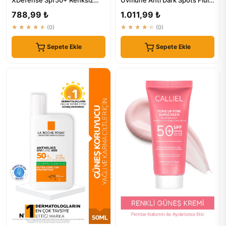
Güneş Kremi - Tüm Cilt Tipleri
SPF50+ 50 ml - Lekeli C...
788,99 ₺
1.011,99 ₺
★★★★★
(0)
★★★★★
(0)
Sepete Ekle
Sepete Ekle