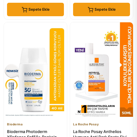
Sepete Ekle
Sepete Ekle
Bioderma
La Roche Posay
Bioderma Photoderm
La Roche Posay Anthelios
XDefense Spf50+ Renksiz
Uvmune Anti Dark Spots Fluid