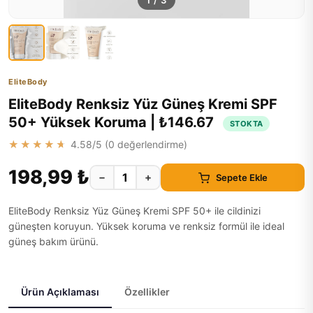
1
/
3
EliteBody
EliteBody Renksiz Yüz Güneş Kremi SPF
50+ Yüksek Koruma | ₺146.67
STOKTA
★★★★★
4.58
/5 (
0
değerlendirme)
198,99 ₺
−
+
Sepete Ekle
EliteBody Renksiz Yüz Güneş Kremi SPF 50+ ile cildinizi
güneşten koruyun. Yüksek koruma ve renksiz formül ile ideal
güneş bakım ürünü.
Ürün Açıklaması
Özellikler