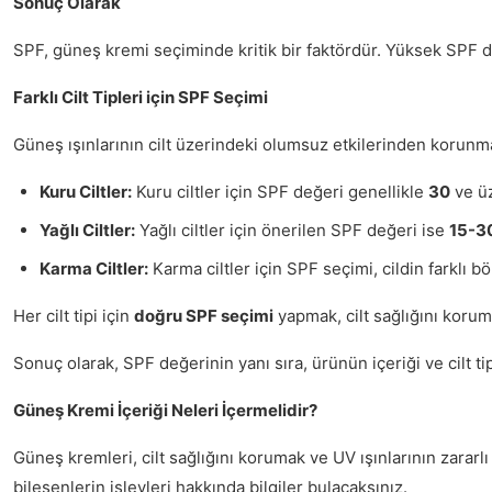
Sonuç Olarak
SPF, güneş kremi seçiminde kritik bir faktördür. Yüksek SPF d
Farklı Cilt Tipleri için SPF Seçimi
Güneş ışınlarının cilt üzerindeki olumsuz etkilerinden korunmak
Kuru Ciltler:
Kuru ciltler için SPF değeri genellikle
30
ve üz
Yağlı Ciltler:
Yağlı ciltler için önerilen SPF değeri ise
15-3
Karma Ciltler:
Karma ciltler için SPF seçimi, cildin farklı b
Her cilt tipi için
doğru SPF seçimi
yapmak, cilt sağlığını koruma
Sonuç olarak, SPF değerinin yanı sıra, ürünün içeriği ve cilt t
Güneş Kremi İçeriği Neleri İçermelidir?
Güneş kremleri, cilt sağlığını korumak ve UV ışınlarının zarar
bileşenlerin işlevleri hakkında bilgiler bulacaksınız.