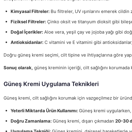
Kimyasal Filtreler:
Bu filtreler, UV ışınlarını emerek cildin 
Fiziksel Filtreler:
Çinko oksit ve titanyum dioksit gibi bileşe
Doğal İçerikler:
Aloe vera, yeşil çay ve jojoba yağı gibi doğal
Antioksidanlar:
C vitamini ve E vitamini gibi antioksidanlar,
Doğru güneş kremi seçimi, cilt tipine ve ihtiyaçlarına göre yapıl
Sonuç olarak,
güneş kreminin içeriği, cilt sağlığını korumada kr
Güneş Kremi Uygulama Teknikleri
Güneş kremi, cilt sağlığını korumak için vazgeçilmez bir üründ
Yeterli Miktarda Ürün Kullanımı:
Güneş kremi uygularken, ci
Doğru Zamanlama:
Güneş kremi, dışarı çıkmadan
20-30 d
Uygulama Tekniği:
Güneş kremini, dairesel hareketlerle ve