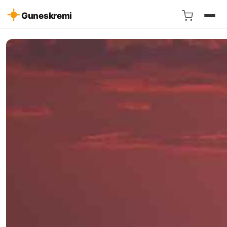
Guneskremi