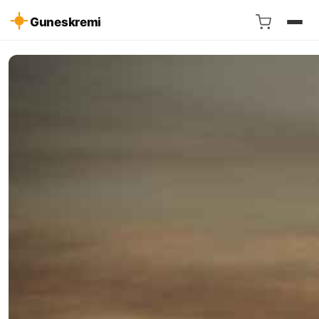
Guneskremi