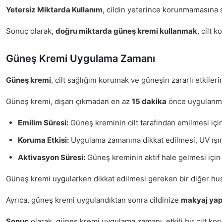
Yetersiz Miktarda Kullanım
, cildin yeterince korunmamasına 
Sonuç olarak,
doğru miktarda güneş kremi kullanmak
, cilt 
Güneş Kremi Uygulama Zamanı
Güneş kremi
, cilt sağlığını korumak ve güneşin zararlı etk
Güneş kremi, dışarı çıkmadan en az
15 dakika
önce uygulanmal
Emilim Süresi:
Güneş kreminin cilt tarafından emilmesi için
Koruma Etkisi:
Uygulama zamanına dikkat edilmesi, UV ışınla
Aktivasyon Süresi:
Güneş kreminin aktif hale gelmesi için g
Güneş kremi uygularken dikkat edilmesi gereken bir diğer h
Ayrıca, güneş kremi uygulandıktan sonra cildinize
makyaj ya
Sonuç
olarak, güneş kremi uygulama zamanı, etkili bir cilt koru