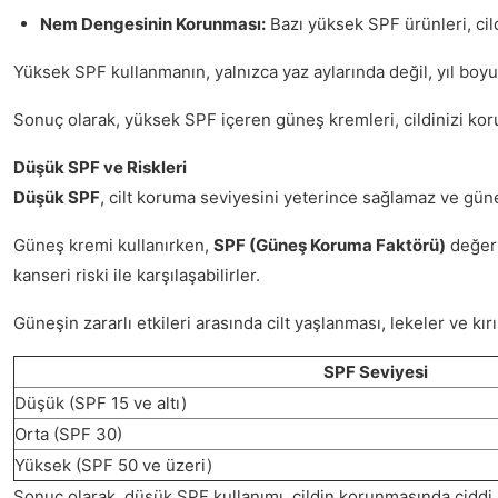
Nem Dengesinin Korunması:
Bazı yüksek SPF ürünleri, cil
Yüksek SPF kullanmanın, yalnızca yaz aylarında değil, yıl boy
Sonuç olarak, yüksek SPF içeren güneş kremleri, cildinizi koruma
Düşük SPF ve Riskleri
Düşük SPF
, cilt koruma seviyesini yeterince sağlamaz ve güne
Güneş kremi kullanırken,
SPF (Güneş Koruma Faktörü)
değeri
kanseri riski ile karşılaşabilirler.
Güneşin zararlı etkileri arasında cilt yaşlanması, lekeler ve kı
SPF Seviyesi
Düşük (SPF 15 ve altı)
Orta (SPF 30)
Yüksek (SPF 50 ve üzeri)
Sonuç olarak, düşük SPF kullanımı, cildin korunmasında ciddi ri