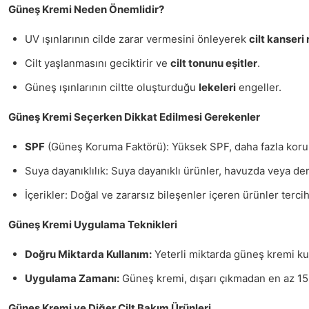
Güneş Kremi Neden Önemlidir?
UV ışınlarının cilde zarar vermesini önleyerek
cilt kanseri 
Cilt yaşlanmasını geciktirir ve
cilt tonunu eşitler
.
Güneş ışınlarının ciltte oluşturduğu
lekeleri
engeller.
Güneş Kremi Seçerken Dikkat Edilmesi Gerekenler
SPF
(Güneş Koruma Faktörü): Yüksek SPF, daha fazla koru
Suya dayanıklılık: Suya dayanıklı ürünler, havuzda veya de
İçerikler: Doğal ve zararsız bileşenler içeren ürünler tercih
Güneş Kremi Uygulama Teknikleri
Doğru Miktarda Kullanım:
Yeterli miktarda güneş kremi kul
Uygulama Zamanı:
Güneş kremi, dışarı çıkmadan en az 15
Güneş Kremi ve Diğer Cilt Bakım Ürünleri