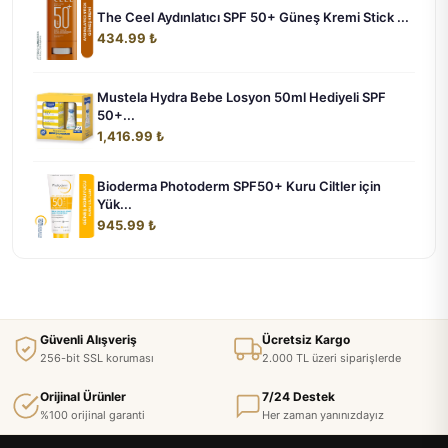
The Ceel Aydınlatıcı SPF 50+ Güneş Kremi Stick ...
434.99 ₺
Mustela Hydra Bebe Losyon 50ml Hediyeli SPF
50+...
1,416.99 ₺
Bioderma Photoderm SPF50+ Kuru Ciltler için
Yük...
945.99 ₺
Güvenli Alışveriş
Ücretsiz Kargo
256-bit SSL koruması
2.000 TL üzeri siparişlerde
Orijinal Ürünler
7/24 Destek
%100 orijinal garanti
Her zaman yanınızdayız