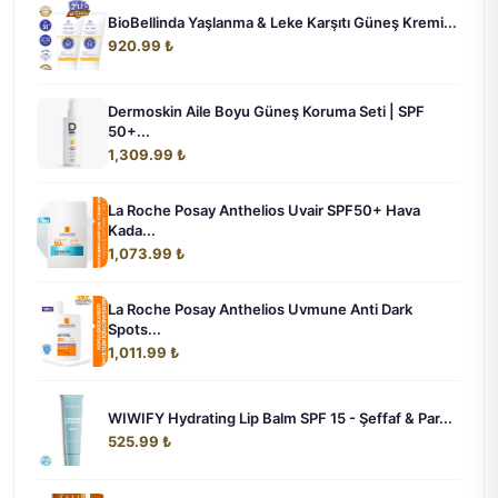
BioBellinda Yaşlanma & Leke Karşıtı Güneş Kremi...
920.99 ₺
Dermoskin Aile Boyu Güneş Koruma Seti | SPF
50+...
1,309.99 ₺
La Roche Posay Anthelios Uvair SPF50+ Hava
Kada...
1,073.99 ₺
La Roche Posay Anthelios Uvmune Anti Dark
Spots...
1,011.99 ₺
WIWIFY Hydrating Lip Balm SPF 15 - Şeffaf & Par...
525.99 ₺