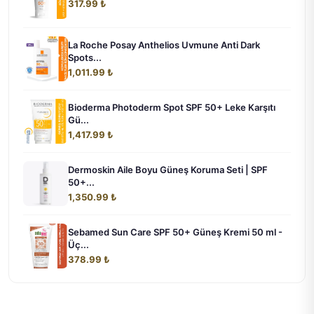
317.99 ₺
La Roche Posay Anthelios Uvmune Anti Dark
Spots...
1,011.99 ₺
Bioderma Photoderm Spot SPF 50+ Leke Karşıtı
Gü...
1,417.99 ₺
Dermoskin Aile Boyu Güneş Koruma Seti | SPF
50+...
1,350.99 ₺
Sebamed Sun Care SPF 50+ Güneş Kremi 50 ml -
Üç...
378.99 ₺