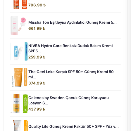
796.99 ₺
Missha Ton Eşitleyici Aydınlatıcı Güneş Kremi 5...
661.99 ₺
NIVEA Hydro Care Renksiz Dudak Bakım Kremi
SPF5...
259.99 ₺
The Ceel Leke Karşıtı SPF 50+ Güneş Kremi 50
ml...
374.99 ₺
Celenes by Sweden Çocuk Güneş Koruyucu
Losyon S...
437.99 ₺
Quality Life Güneş Kremi Faktör 50+ SPF - Yüz v...