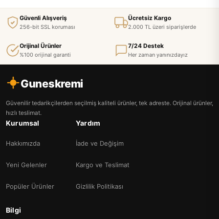
Güvenli Alışveriş
Ücretsiz Kargo
256-bit SSL koruması
2.000 TL üzeri siparişlerde
Orijinal Ürünler
7/24 Destek
%100 orijinal garanti
Her zaman yanınızdayız
Guneskremi
Güvenilir tedarikçilerden seçilmiş kaliteli ürünler, tek adreste. Orijinal ürünler,
hızlı teslimat.
Kurumsal
Yardım
Hakkımızda
İade ve Değişim
Yeni Gelenler
Kargo ve Teslimat
Popüler Ürünler
Gizlilik Politikası
Bilgi