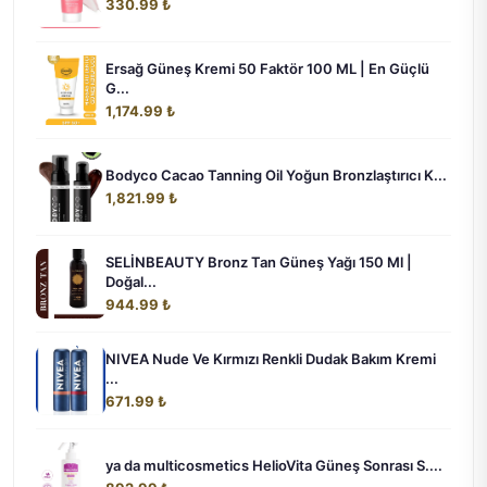
330.99 ₺
Ersağ Güneş Kremi 50 Faktör 100 ML | En Güçlü
G...
1,174.99 ₺
Bodyco Cacao Tanning Oil Yoğun Bronzlaştırıcı K...
1,821.99 ₺
SELİNBEAUTY Bronz Tan Güneş Yağı 150 Ml |
Doğal...
944.99 ₺
NIVEA Nude Ve Kırmızı Renkli Dudak Bakım Kremi
...
671.99 ₺
ya da multicosmetics HelioVita Güneş Sonrası S....