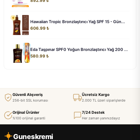
892.99 ₺
Hawaiian Tropic Bronzlaştırıcı Yağ SPF 15 - Gün...
606.99 ₺
Eda Taşpınar SPF0 Yoğun Bronzlaştırıcı Yağ 200 ...
580.99 ₺
Güvenli Alışveriş
Ücretsiz Kargo
256-bit SSL koruması
2.000 TL üzeri siparişlerde
Orijinal Ürünler
7/24 Destek
%100 orijinal garanti
Her zaman yanınızdayız
Guneskremi