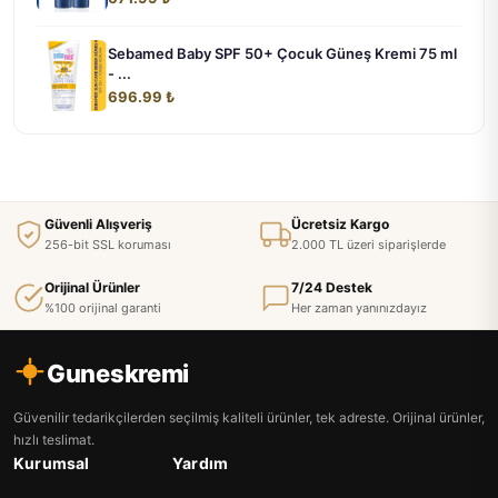
Sebamed Baby SPF 50+ Çocuk Güneş Kremi 75 ml
- ...
696.99 ₺
Güvenli Alışveriş
Ücretsiz Kargo
256-bit SSL koruması
2.000 TL üzeri siparişlerde
Orijinal Ürünler
7/24 Destek
%100 orijinal garanti
Her zaman yanınızdayız
Guneskremi
Güvenilir tedarikçilerden seçilmiş kaliteli ürünler, tek adreste. Orijinal ürünler,
hızlı teslimat.
Kurumsal
Yardım