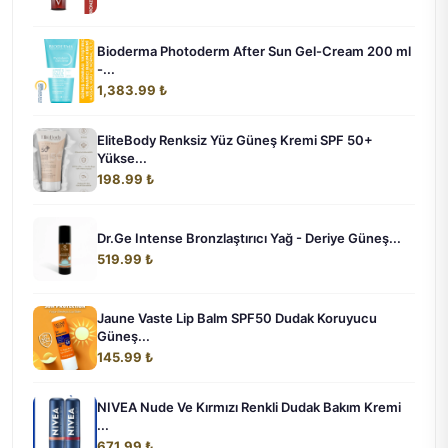
Bioderma Photoderm After Sun Gel-Cream 200 ml
-...
1,383.99 ₺
EliteBody Renksiz Yüz Güneş Kremi SPF 50+
Yükse...
198.99 ₺
Dr.Ge Intense Bronzlaştırıcı Yağ - Deriye Güneş...
519.99 ₺
Jaune Vaste Lip Balm SPF50 Dudak Koruyucu
Güneş...
145.99 ₺
NIVEA Nude Ve Kırmızı Renkli Dudak Bakım Kremi
...
671.99 ₺