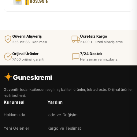
803.99 ₺
Güvenli Alışveriş
Ücretsiz Kargo
256-bit SSL koruması
2.000 TL üzeri siparişlerde
Orijinal Ürünler
7/24 Destek
%100 orijinal garanti
Her zaman yanınızdayız
Guneskremi
Güvenilir tedarikçilerden seçilmiş kaliteli ürünler, tek adreste. Orijinal ürünler,
hızlı teslimat.
Kurumsal
Yardım
Hakkımızda
İade ve Değişim
Yeni Gelenler
Kargo ve Teslimat