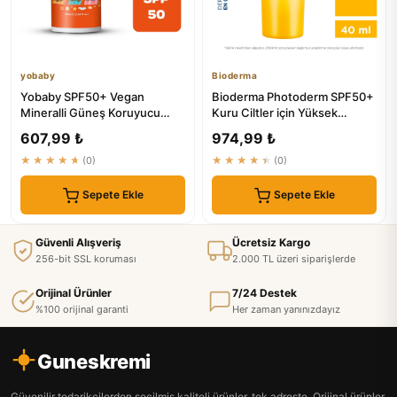
yobaby
Bioderma
Yobaby SPF50+ Vegan
Bioderma Photoderm SPF50+
Mineralli Güneş Koruyucu
Kuru Ciltler için Yüksek
50ML Çocuk Yetişkin
Korumalı Yüz Güneş Kremi 4...
607,99 ₺
974,99 ₺
★★★★★
(0)
★★★★★
(0)
Sepete Ekle
Sepete Ekle
Güvenli Alışveriş
Ücretsiz Kargo
256-bit SSL koruması
2.000 TL üzeri siparişlerde
Orijinal Ürünler
7/24 Destek
%100 orijinal garanti
Her zaman yanınızdayız
Guneskremi
Güvenilir tedarikçilerden seçilmiş kaliteli ürünler, tek adreste. Orijinal ürünler,