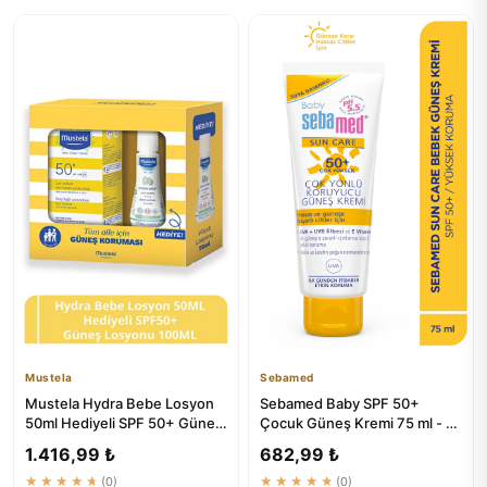
Mustela
Sebamed
Mustela Hydra Bebe Losyon
Sebamed Baby SPF 50+
50ml Hediyeli SPF 50+ Güneş
Çocuk Güneş Kremi 75 ml - E
Koruyucu 100ml
Vitamini ve Çok Yönlü Koruma
1.416,99 ₺
682,99 ₺
★★★★★
(0)
★★★★★
(0)