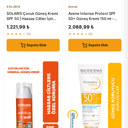
SOLARIS
Avene
SOLARIS Çocuk Güneş Kremi
Avene Intense Protect SPF
SPF 50 | Hassas Ciltler İçin
50+ Güneş Kremi 150 ml -
Yüksek Koruma
Bebek, Çocuk ve Yetişkinle...
1.221,99 ₺
2.088,99 ₺
★★★★★
(0)
★★★★★
(0)
Sepete Ekle
Sepete Ekle