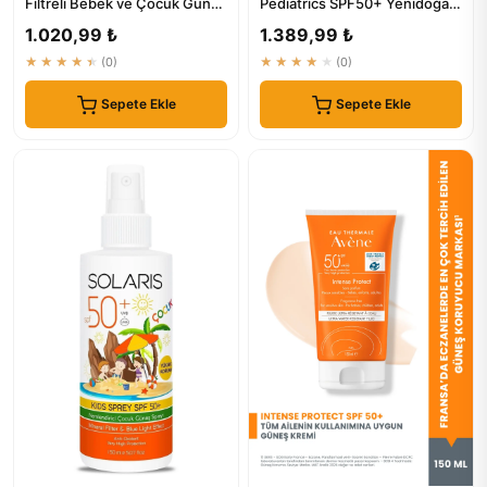
Filtreli Bebek ve Çocuk Güneş
Pediatrics SPF50+ Yenidoğan
Kremi SPF 50 110 g %...
Bebek Güneş Kremi 50gr
1.020,99 ₺
1.389,99 ₺
★★★★★
(0)
★★★★★
(0)
Sepete Ekle
Sepete Ekle