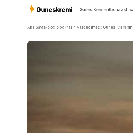
Guneskremi
Güneş Kremleri
Bronzlaştırıc
Ana Sayfa
›
blog.blog
›
Yazın Vazgeçilmezi: Güneş Kremini