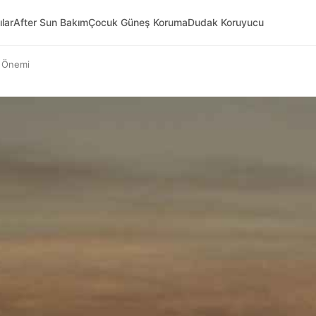
ılar
After Sun Bakım
Çocuk Güneş Koruma
Dudak Koruyucu
n Önemi