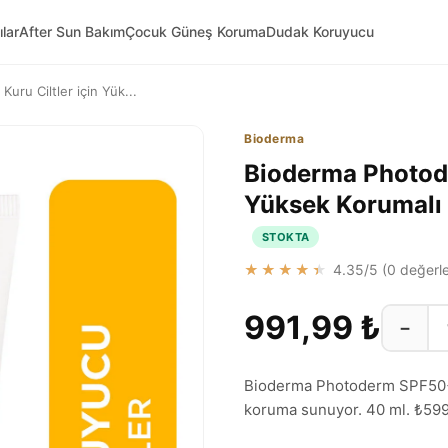
ılar
After Sun Bakım
Çocuk Güneş Koruma
Dudak Koruyucu
ru Ciltler için Yük...
Bioderma
Bioderma Photode
Yüksek Korumalı
STOKTA
★★★★★
4.35
/5 (
0
değerle
991,99 ₺
−
Bioderma Photoderm SPF50+ g
koruma sunuyor. 40 ml. ₺59