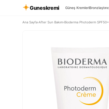
Guneskremi
Güneş Kremleri
Bronzlaştırıc
Ana Sayfa
›
After Sun Bakım
›
Bioderma Photoderm SPF50+ Ku