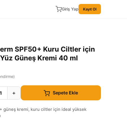
Giriş Yap
Kayıt Ol
rm SPF50+ Kuru Ciltler için
 Yüz Güneş Kremi 40 ml
ndirme)
+
Sepete Ekle
üneş kremi, kuru ciltler için ideal yüksek
9