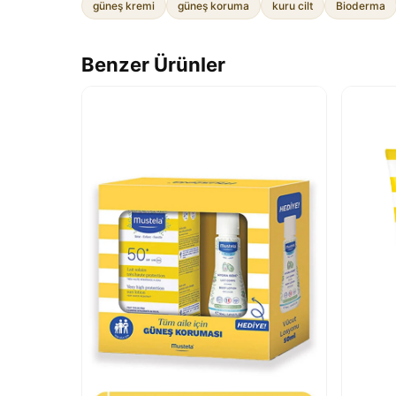
güneş kremi
güneş koruma
kuru cilt
Bioderma
Benzer Ürünler