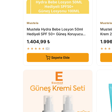
Mustela
Mustela
Mustela Hydra Bebe Losyon 50ml
Mustel
Hediyeli SPF 50+ Güneş Koruyucu
Krem 2
100ml
Dayanık
1.404,99 ₺
1.996
★★★★★
(0)
★★★
Sepete Ekle