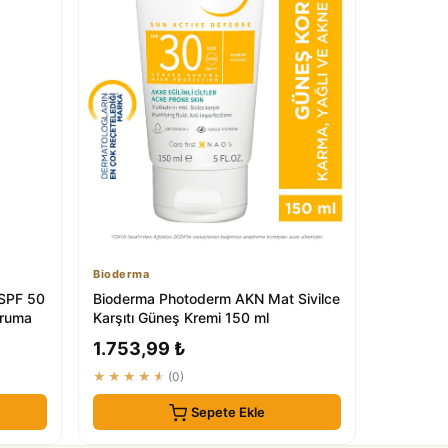
Bioderma
SPF 50
Bioderma Photoderm AKN Mat Sivilce
oruma
Karşıtı Güneş Kremi 150 ml
1.753,99 ₺
★★★★★
(0)
Sepete Ekle