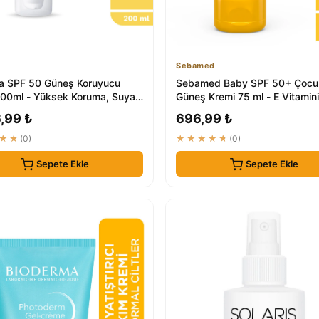
Sebamed
a SPF 50 Güneş Koruyucu
Sebamed Baby SPF 50+ Çocu
00ml - Yüksek Koruma, Suya
Güneş Kremi 75 ml - E Vitamini
lı, Beb...
Çok Yönlü Koruma
,99 ₺
696,99 ₺
★★
(0)
★★★★★
(0)
Sepete Ekle
Sepete Ekle