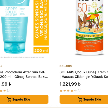
ma
SOLARIS
ma Photoderm After Sun Gel-
SOLARIS Çocuk Güneş Kremi 
200 ml - Güneş Sonrası Bakım
| Hassas Ciltler İçin Yüksek K
,99 ₺
1.221,99 ₺
★★
(0)
★★★★★
(0)
Sepete Ekle
Sepete Ekle