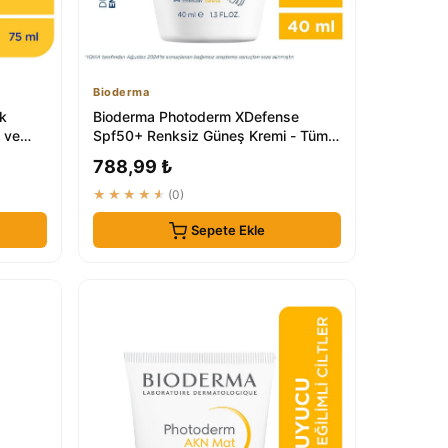
Bioderma
k
Bioderma Photoderm XDefense
 ve
Spf50+ Renksiz Güneş Kremi - Tüm
Cilt Tipleri
788,99 ₺
★★★★★
(0)
Sepete Ekle