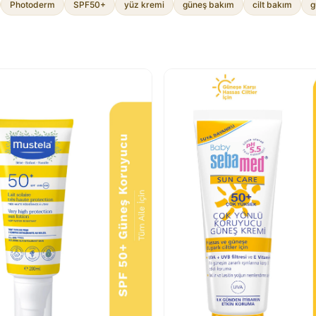
Photoderm
SPF50+
yüz kremi
güneş bakım
cilt bakım
g