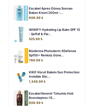
Escabel Apres Güneş Sonrası
Bakım Kremi 200ml -...
606.99 ₺
WIWIFY Hydrating Lip Balm SPF 15
- Şeffaf & Par...
525.99 ₺
Bioderma Photoderm XDefense
Spf50+ Renksiz Güne...
788.99 ₺
KIKO Vücut Bakımı Sun Protection
Invisible Stic...
1,348.99 ₺
Escabel Kenevir Tohumlu Hızlı
Bronzlaştırıcı 15...
606.99 ₺