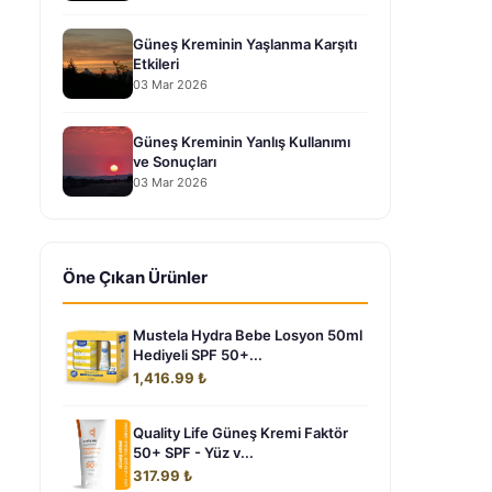
Güneş Kreminin Yaşlanma Karşıtı
Etkileri
03 Mar 2026
Güneş Kreminin Yanlış Kullanımı
ve Sonuçları
03 Mar 2026
Öne Çıkan Ürünler
Mustela Hydra Bebe Losyon 50ml
Hediyeli SPF 50+...
1,416.99 ₺
Quality Life Güneş Kremi Faktör
50+ SPF - Yüz v...
317.99 ₺