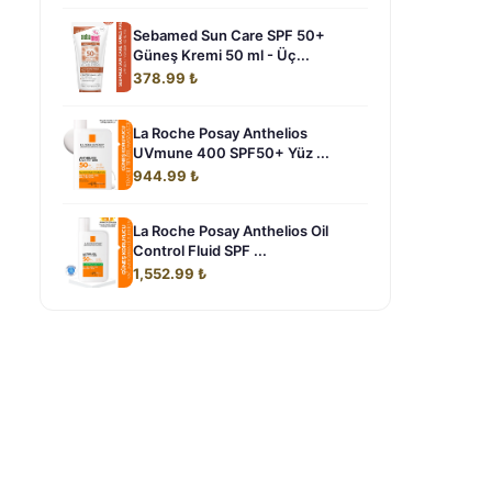
Sebamed Sun Care SPF 50+
Güneş Kremi 50 ml - Üç...
378.99 ₺
La Roche Posay Anthelios
UVmune 400 SPF50+ Yüz ...
944.99 ₺
La Roche Posay Anthelios Oil
Control Fluid SPF ...
1,552.99 ₺