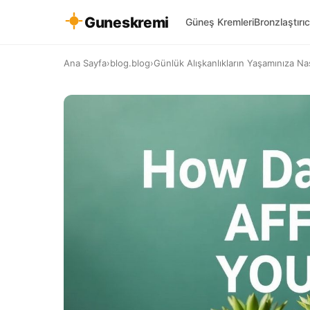
Guneskremi
Güneş Kremleri
Bronzlaştırıc
Ana Sayfa
›
blog.blog
›
Günlük Alışkanlıkların Yaşamınıza Nas