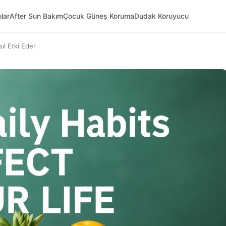
ılar
After Sun Bakım
Çocuk Güneş Koruma
Dudak Koruyucu
ıl Etki Eder