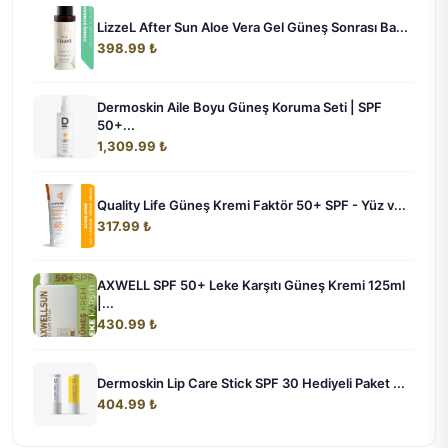
LizzeL After Sun Aloe Vera Gel Güneş Sonrası Ba...
398.99 ₺
Dermoskin Aile Boyu Güneş Koruma Seti | SPF
50+...
1,309.99 ₺
Quality Life Güneş Kremi Faktör 50+ SPF - Yüz v...
317.99 ₺
AXWELL SPF 50+ Leke Karşıtı Güneş Kremi 125ml
|...
430.99 ₺
Dermoskin Lip Care Stick SPF 30 Hediyeli Paket ...
404.99 ₺