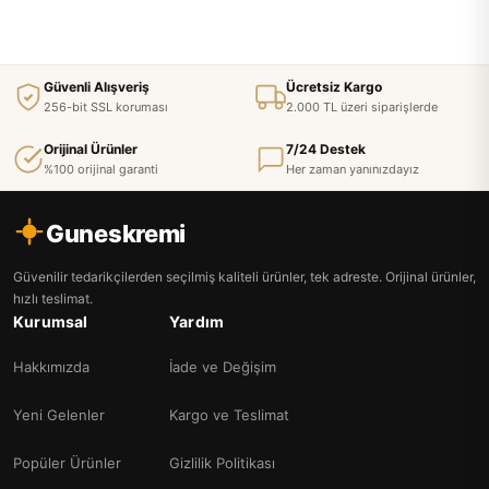
Güvenli Alışveriş
Ücretsiz Kargo
256-bit SSL koruması
2.000 TL üzeri siparişlerde
Orijinal Ürünler
7/24 Destek
%100 orijinal garanti
Her zaman yanınızdayız
Guneskremi
Güvenilir tedarikçilerden seçilmiş kaliteli ürünler, tek adreste. Orijinal ürünler,
hızlı teslimat.
Kurumsal
Yardım
Hakkımızda
İade ve Değişim
Yeni Gelenler
Kargo ve Teslimat
Popüler Ürünler
Gizlilik Politikası