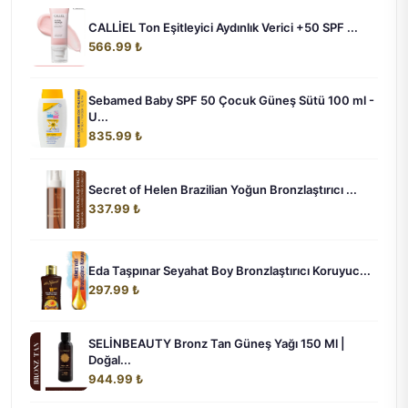
CALLİEL Ton Eşitleyici Aydınlık Verici +50 SPF ...
566.99 ₺
Sebamed Baby SPF 50 Çocuk Güneş Sütü 100 ml -
U...
835.99 ₺
Secret of Helen Brazilian Yoğun Bronzlaştırıcı ...
337.99 ₺
Eda Taşpınar Seyahat Boy Bronzlaştırıcı Koruyuc...
297.99 ₺
SELİNBEAUTY Bronz Tan Güneş Yağı 150 Ml |
Doğal...
944.99 ₺